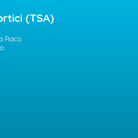
rtici (TSA)
sa Raco
co