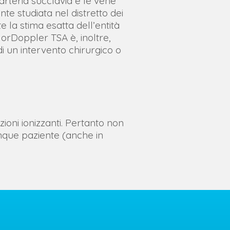
’arteria succlavia e le vene
te studiata nel distretto dei
te la stima esatta dell’entità
lorDoppler TSA è, inoltre,
i un intervento chirurgico o
zioni ionizzanti. Pertanto non
nque paziente (anche in