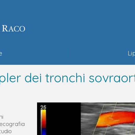
e
Li
ler dei tronchi sovraort
hi
 ecografia
tudio