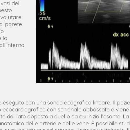
vasi del
uesto
 valutare
 di parete
io
e la
all’interno
eseguito con una sonda ecografica lineare. Il pazie
no ecocardiografico con schienale abbassato e viene i
 dal lato opposto a quello da cui inizia l’esame. La
atomico delle arterie e delle vene. È possibile studia