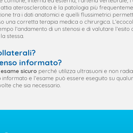
de comune, interna ed esterna, l’arteria vertebrale, l
attia aterosclerotica è la patologia più frequentemen
zione tra i dati anatomici e quelli flussimetrici permet
rso una corretta terapia medica o chirurgica. L’ecoco
mpo l’andamento di un stenosi e di valutare l’esito d
la stessa.
llaterali?
senso informato?
n
esame sicuro
perché utilizza ultrasuoni e non radia
 informato e l’esame può essere eseguito su qualu
volte che sia necessario.