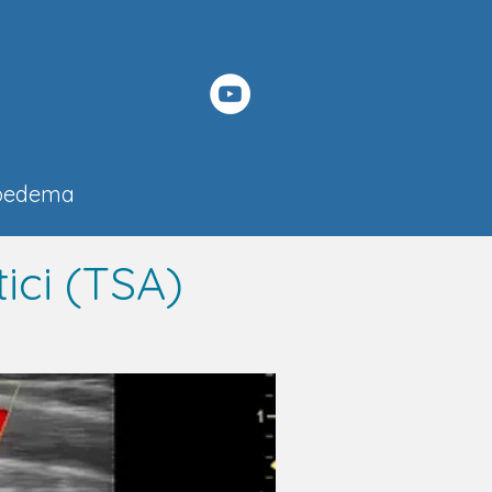
pedema
ici (TSA)